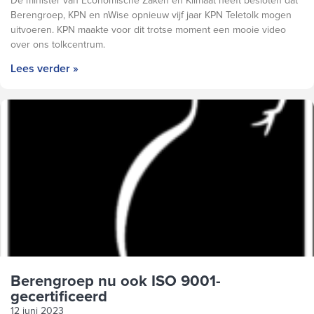
De minister van Economische Zaken en Klimaat heeft besloten dat
Berengroep, KPN en nWise opnieuw vijf jaar KPN Teletolk mogen
uitvoeren. KPN maakte voor dit trotse moment een mooie video
over ons tolkcentrum.
Lees verder »
Berengroep nu ook ISO 9001-
gecertificeerd
12 juni 2023