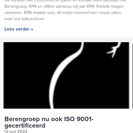
De minister van Economische Zaken en Klimaat heeft besloten dat
Berengroep, KPN en nWise opnieuw vijf jaar KPN Teletolk mogen
uitvoeren. KPN maakte voor dit trotse moment een mooie video
over ons tolkcentrum.
Lees verder »
Berengroep nu ook ISO 9001-
gecertificeerd
12 juni 2023