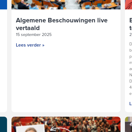
Algemene Beschouwingen live
vertaald
15 september 2025
2
D
Lees verder »
b
p
m
a
N
D
4
e
L