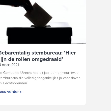
Gebarentalig stembureau: ‘Hier
zijn de rollen omgedraaid’
8 maart 2021
e Gemeente Utrecht had dit jaar een primeur: twee
tembureaus die volledig toegankelijk zijn voor doven
n slechthorenden.
ees verder »