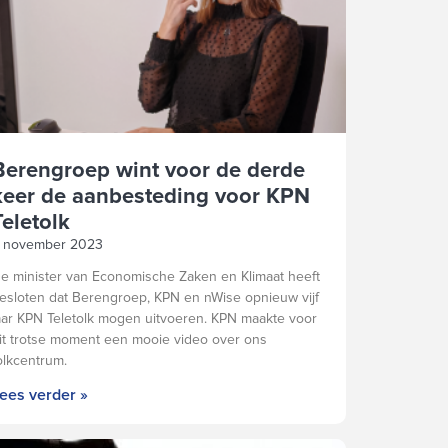
Berengroep wint voor de derde
keer de aanbesteding voor KPN
Teletolk
 november 2023
e minister van Economische Zaken en Klimaat heeft
esloten dat Berengroep, KPN en nWise opnieuw vijf
aar KPN Teletolk mogen uitvoeren. KPN maakte voor
it trotse moment een mooie video over ons
olkcentrum.
ees verder »