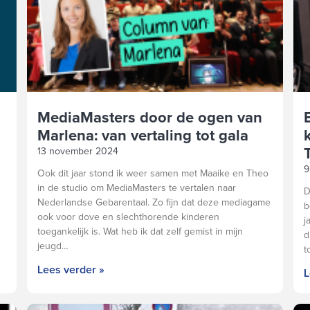
MediaMasters door de ogen van
Marlena: van vertaling tot gala
13 november 2024
9
Ook dit jaar stond ik weer samen met Maaike en Theo
in de studio om MediaMasters te vertalen naar
D
Nederlandse Gebarentaal. Zo fijn dat deze mediagame
b
ook voor dove en slechthorende kinderen
j
toegankelijk is. Wat heb ik dat zelf gemist in mijn
d
jeugd…
t
Lees verder »
L