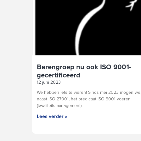
Berengroep nu ook ISO 9001-
gecertificeerd
12 juni 2023
We hebben iets te vieren! Sinds mei 2023 mogen we
naast ISO 27001, het predicaat ISO 9001 voeren
(kwaliteitsmanagement).
Lees verder »