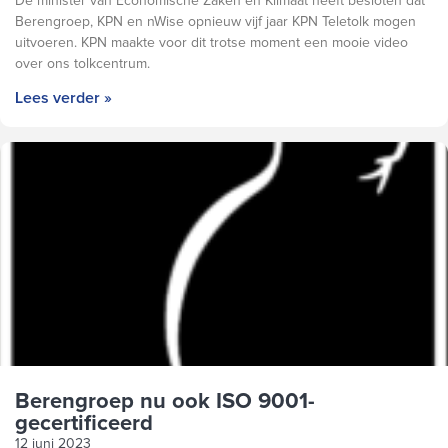
De minister van Economische Zaken en Klimaat heeft besloten dat
Berengroep, KPN en nWise opnieuw vijf jaar KPN Teletolk mogen
uitvoeren. KPN maakte voor dit trotse moment een mooie video
over ons tolkcentrum.
Lees verder »
Berengroep nu ook ISO 9001-
gecertificeerd
12 juni 2023