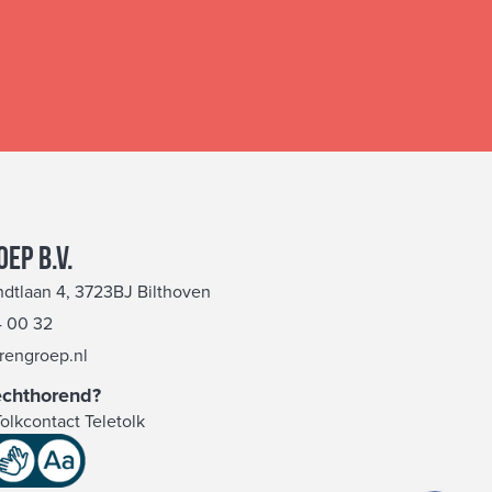
ep b.v.
dtlaan 4, 3723BJ Bilthoven
 00 32
rengroep.nl
echthorend?
Tolkcontact Teletolk