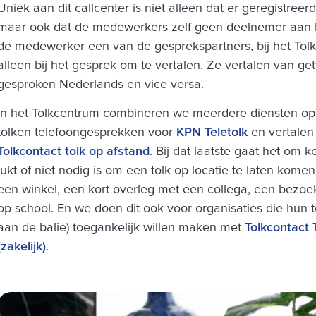
Uniek aan dit callcenter is niet alleen dat er geregistre
maar ook dat de medewerkers zelf geen deelnemer aan het 
de medewerker een van de gesprekspartners, bij het Tolk
alleen bij het gesprek om te vertalen. Ze vertalen van g
gesproken Nederlands en vice versa.
In het Tolkcentrum combineren we meerdere diensten op
tolken telefoongesprekken voor
KPN Teletolk
en vertalen
Tolkcontact tolk op afstand
. Bij dat laatste gaat het om 
lukt of niet nodig is om een tolk op locatie te laten kom
een winkel, een kort overleg met een collega, een bezoe
op school. En we doen dit ook voor organisaties die hun t
aan de balie) toegankelijk willen maken met
Tolkcontact 
(zakelijk)
.