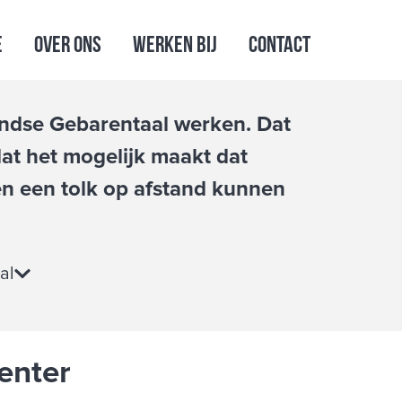
e
Over ons
Werken bij
Contact
andse Gebarentaal werken. Dat
dat het mogelijk maakt dat
n een tolk op afstand kunnen
al
enter