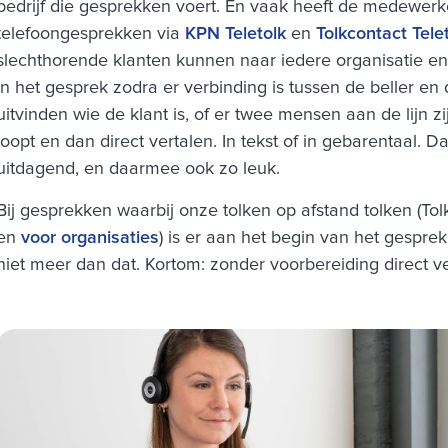
bedrijf die gesprekken voert. En vaak heeft de medewerke
telefoongesprekken via
KPN Teletolk
en
Tolkcontact Tele
slechthorende klanten kunnen naar iedere organisatie en n
in het gesprek zodra er verbinding is tussen de beller en
uitvinden wie de klant is, of er twee mensen aan de lijn
loopt en dan direct vertalen. In tekst of in gebarentaal.
uitdagend, en daarmee ook zo leuk.
Bij gesprekken waarbij onze tolken op afstand tolken (To
en
voor organisaties
) is er aan het begin van het gespre
niet meer dan dat. Kortom: zonder voorbereiding direct ve