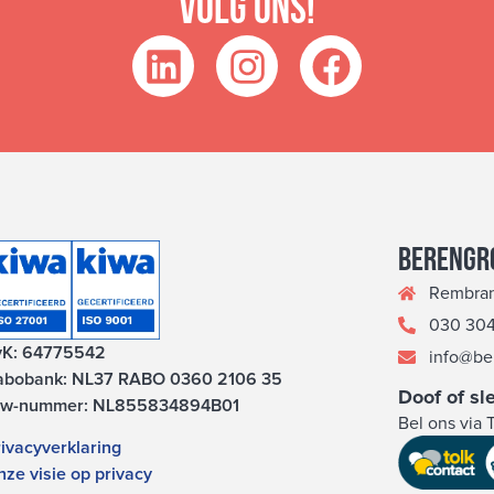
Volg ons!
Berengro
Rembran
030 304
vK: 64775542
info@be
abobank: NL37 RABO 0360 2106 35
Doof of sl
tw-nummer: NL855834894B01
Bel ons via 
ivacyverklaring
ze visie op privacy