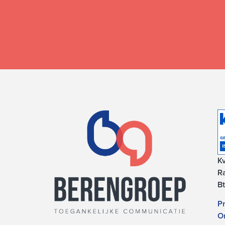
K
R
B
Pr
On