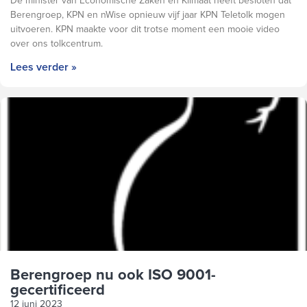
De minister van Economische Zaken en Klimaat heeft besloten dat
Berengroep, KPN en nWise opnieuw vijf jaar KPN Teletolk mogen
uitvoeren. KPN maakte voor dit trotse moment een mooie video
over ons tolkcentrum.
Lees verder »
Berengroep nu ook ISO 9001-
gecertificeerd
12 juni 2023