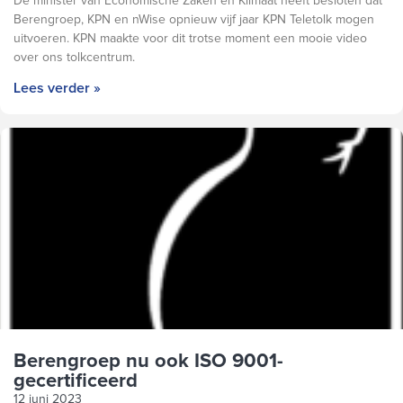
De minister van Economische Zaken en Klimaat heeft besloten dat
Berengroep, KPN en nWise opnieuw vijf jaar KPN Teletolk mogen
uitvoeren. KPN maakte voor dit trotse moment een mooie video
over ons tolkcentrum.
Lees verder »
Berengroep nu ook ISO 9001-
gecertificeerd
12 juni 2023