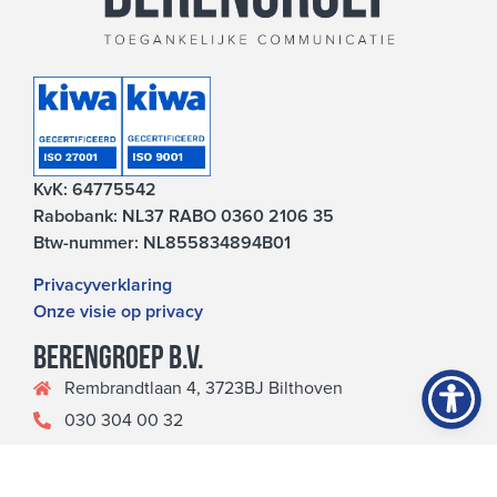
KvK: 64775542
Rabobank: NL37 RABO 0360 2106 35
Btw-nummer: NL855834894B01
Privacyverklaring
Onze visie op privacy
Berengroep b.v.
Rembrandtlaan 4, 3723BJ Bilthoven
030 304 00 32
info@berengroep.nl
Doof of slechthorend?