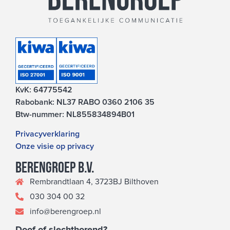
KvK: 64775542
Rabobank: NL37 RABO 0360 2106 35
Btw-nummer: NL855834894B01
Privacyverklaring
Onze visie op privacy
Berengroep b.v.
Rembrandtlaan 4, 3723BJ Bilthoven
030 304 00 32
info@berengroep.nl
Doof of slechthorend?