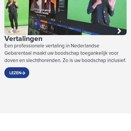
Vertalingen
M
M
Een professionele vertaling in Nederlandse
Gebarentaal maakt uw boodschap toegankelijk voor
O
doven en slechthorenden. Zo is uw boodschap inclusief.
i
N
LEZEN
o
is