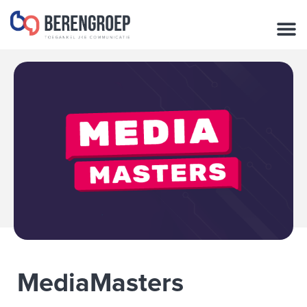
de
inhoud
MediaMasters