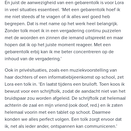
En juist de aanwezigheid van een gebarentolk is voor Lora
in veel situaties essentieel. ‘Met een gebarentolk hoef ik
me niet steeds af te vragen of ik alles wel goed heb
begrepen. Dat is met name op het werk heel belangrijk.
Zonder tolk moet ik in een vergadering continu puzzelen
met de woorden en zinnen die iemand uitspreekt en maar
hopen dat ik op het juiste moment reageer. Met een
gebarentolk erbij kan ik me beter concentreren op de
inhoud van de vergadering.’
Ook in privésituaties, zoals een muziekvoorstelling van
haar dochters of een informatiebijeenkomst op school, zet
Lora een tolk in. ‘En laatst tijdens een bruiloft. Toen koos ik
bewust voor een schrijftolk, zodat de aandacht niet van het
bruidspaar zou worden afgeleid. De schrijftolk zat helemaal
achterin de zaal en mijn vriend (ook doof, red.) en ik zaten
helemaal voorin met een tablet op schoot. Daarmee
konden we alles perfect volgen. Een tolk zorgt ervoor dat
ik, net als ieder ander, ontspannen kan communiceren.’